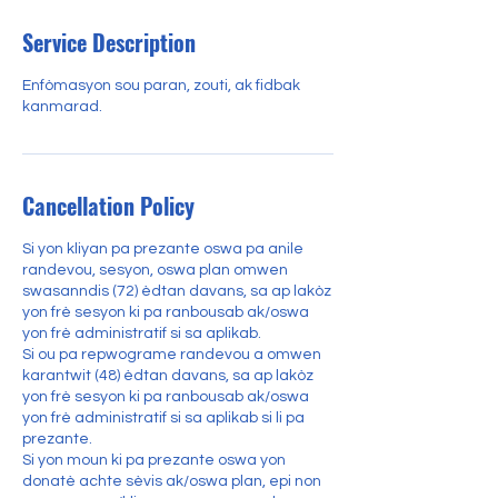
Service Description
Enfòmasyon sou paran, zouti, ak fidbak
kanmarad.
Cancellation Policy
Si yon kliyan pa prezante oswa pa anile
randevou, sesyon, oswa plan omwen
swasanndis (72) èdtan davans, sa ap lakòz
yon frè sesyon ki pa ranbousab ak/oswa
yon frè administratif si sa aplikab.
Si ou pa repwograme randevou a omwen
karantwit (48) èdtan davans, sa ap lakòz
yon frè sesyon ki pa ranbousab ak/oswa
yon frè administratif si sa aplikab si li pa
prezante.
Si yon moun ki pa prezante oswa yon
donatè achte sèvis ak/oswa plan, epi non