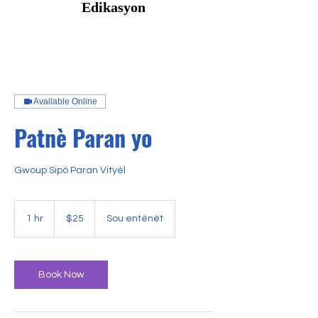
Edikasyon
Available Online
Patnè Paran yo
Gwoup Sipò Paran Vityèl
25
US
1 hr
1
$25
Sou entènèt
dollars
h
Book Now