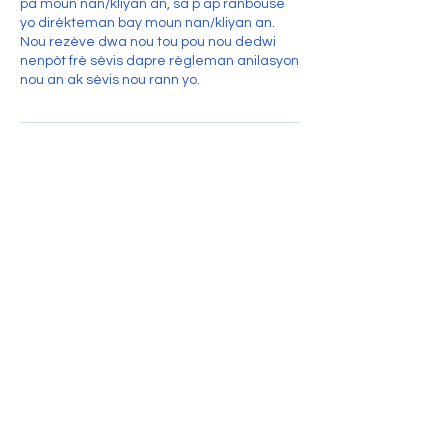
pa moun nan/kliyan an, sa p ap ranbouse
yo dirèkteman bay moun nan/kliyan an.
Nou rezève dwa nou tou pou nou dedwi
nenpòt frè sèvis dapre règleman anilasyon
nou an ak sèvis nou rann yo.
Contact Details
vaedavis@shemafamres.org
5144 East Sam Houston Parkway North
suite 134, Houston, TX, USA
17350 State Hwy 249
Suite 220 #18557